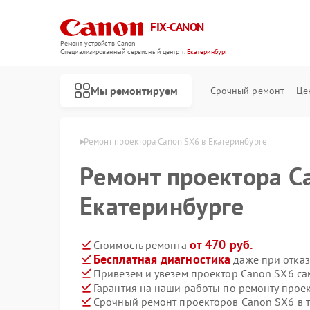
FIX-CANON
Ремонт устройств Canon
Специализированный cервисный центр г.
Екатеринбург
Мы ремонтируем
Срочный ремонт
Це
non в Екатеринбурге
Ремонт проектора Canon SX6 в Екатеринбурге
Ремонт проектора C
Екатеринбурге
от 470 руб.
Стоимость ремонта
Бесплатная диагностика
даже при отказ
Привезем и увезем проектор Canon SX6 са
Гарантия на наши работы по ремонту про
Срочный ремонт проекторов Canon SX6 в т
Ремонт цифровых биноклей Canon