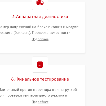
3000 ₽
Подробнее →
3. Аппаратная диагностика
3500 ₽
Подробнее →
Замер напряжений на блоке питания и модуле
розжига (балласте). Проверка целостности
цветового колеса (DLP) или поляризаторов (LCD).
Подробнее
Тестирование DMD-чипа, датчиков температуры
и оптопар с помощью мультиметра и
осциллографа.
6. Финальное тестирование
Длительный прогон проектора под нагрузкой
для проверки температурного режима и
отсутствия перегрева. Оценка фокуса,
Подробнее