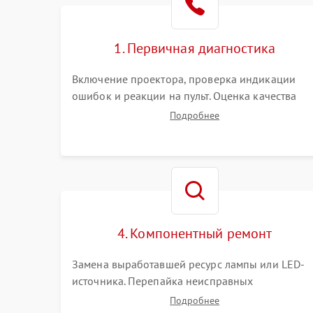
1. Первичная диагностика
Включение проектора, проверка индикации
ошибок и реакции на пульт. Оценка качества
проекции, яркости лампы, наличия артефактов
Подробнее
(точки, пятна). Проверка работы системы
охлаждения по уровню шума вентиляторов.
4. Компонентный ремонт
Замена выработавшей ресурс лампы или LED-
источника. Перепайка неисправных
компонентов на платах. Замена DMD-чипа при
Подробнее