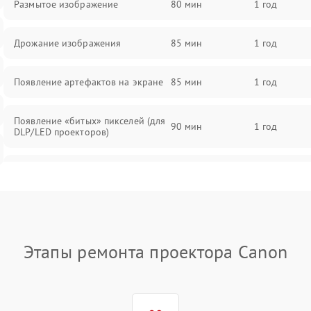
Размытое изображение
80 мин
1 год
Дрожание изображения
85 мин
1 год
Появление артефактов на экране
85 мин
1 год
Появление «битых» пикселей (для
90 мин
1 год
DLP/LED проекторов)
Залипание изображения (image
85 мин
1 год
retention)
Нестабильная яркость или
80 мин
1 год
контраст
Этапы ремонта проектора Canon
Неравномерная подсветка экрана
85 мин
1 год
Не работает автоматическая