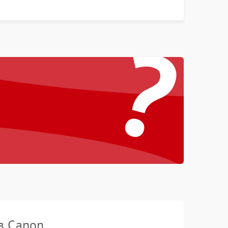
контрастности и цветопередачи на тестовых
таблицах. Проверка работы всех видеовходов и
?
кнопок управления.
в Canon