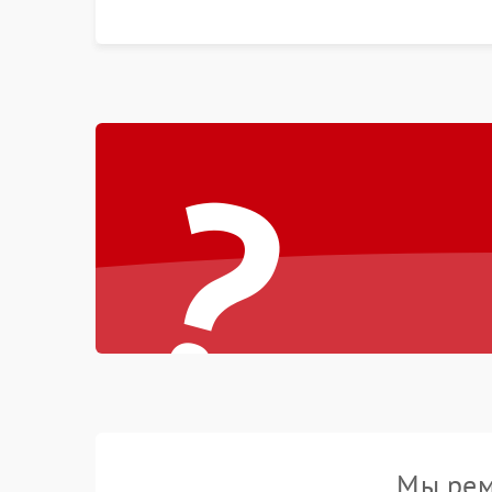
битых пикселях, установка нового цветового
колеса или восстановление сгоревших
поляризационных пленок.
?
Мы рем