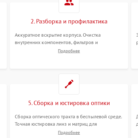
80 мин
1 год
коррекция трапеции (Keystone)
2. Разборка и профилактика
Проблемы с масштабированием
80 мин
1 год
изображения
Аккуратное вскрытие корпуса. Очистка
внутренних компонентов, фильтров и
вентиляторов от накопившейся пыли.
Подробнее
Визуальный осмотр блока питания, балласта
лампы и материнской платы на наличие
прогаров или вздутых элементов.
5. Сборка и юстировка оптики
Сборка оптического тракта в беспылевой среде.
Точная юстировка линз и матриц для
правильного сведения цветов и устранения
Подробнее