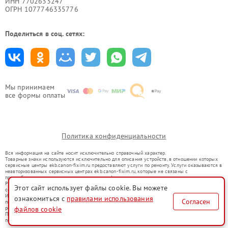
ИНН 7702633247
ОГРН 1077746335776
Поделиться в соц. сетях:
Мы принимаем
все формы оплаты
Политика конфиденциальности
Вся информация на сайте носит исключительно справочный характер.
Товарные знаки используются исключительно для описания устройств, в отношении которых
сервисные центры ekb.canon-fixim.ru предоставляют услуги по ремонту. Услуги оказываются в
неавторизованных сервисных центрах ekb.canon-fixim.ru, которые не связаны с
правообладателями товарных знаков или их официальными представителями.
Ремонт осуществляется для устройств, уже введенных в гражданский оборот в соответствии
Этот сайт использует файлы cookie. Вы можете
со статьей 1487 ГК РФ.
Использование товарных знаков не преследует цели индивидуализации услуг или введения
ознакомиться с
правилами использования
Согласен
потребителей в заблуждение, а служит для информирования о предоставляемых услугах по
ремонту техники указанных брендов.
файлов cookie
Представленная на сайте информация не является публичной офертой, определяемой
положениями Статьи 437(2) Гражданского кодекса РФ