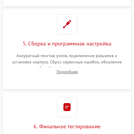
5. Сборка и программная настройка
Аккуратный монтаж узлов, подключение разъемов и
установка корпуса. Сброс сервисных ошибок, обнуление
счетчиков абсорбера (памперса) или узла переноса,
Подробнее
обновление прошивки и программная калибровка аппарата.
6. Финальное тестирование