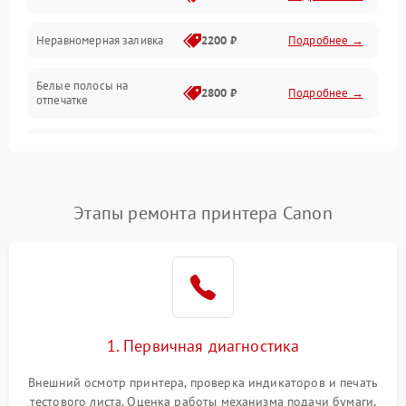
Неравномерная заливка
2200 ₽
Подробнее →
Режим работы
Белые полосы на
Питание и запуск
2800 ₽
Подробнее →
отпечатке
Изображение
Чёрный фон на листе
3000 ₽
Подробнее →
Перекос изображения
2000 ₽
Подробнее →
Этапы ремонта принтера Canon
1. Первичная диагностика
Внешний осмотр принтера, проверка индикаторов и печать
тестового листа. Оценка работы механизма подачи бумаги,