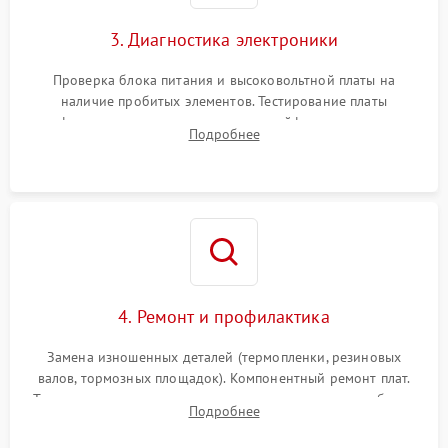
3. Диагностика электроники
Проверка блока питания и высоковольтной платы на
наличие пробитых элементов. Тестирование платы
форматирования, целостности шлейфов, контактов
Подробнее
картриджа и оптопар (датчиков прохождения и наличия
бумаги).
4. Ремонт и профилактика
Замена изношенных деталей (термопленки, резиновых
валов, тормозных площадок). Компонентный ремонт плат.
Тщательная очистка тракта печати, контактов и линз блока
Подробнее
лазера (LSU) от просыпанного тонера и пыли.