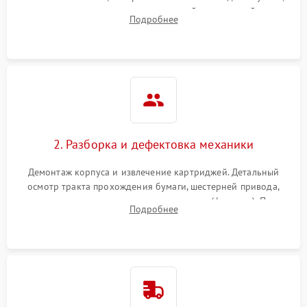
выявление посторонних шумов, замятий и первичный анализ
Подробнее
дефектов печати (полосы, фон, пробелы).
2. Разборка и дефектовка механики
Демонтаж корпуса и извлечение картриджей. Детальный
осмотр тракта прохождения бумаги, шестерней привода,
роликов захвата и узла термозакрепления (фьюзера). Поиск
Подробнее
физического износа и повреждений деталей.