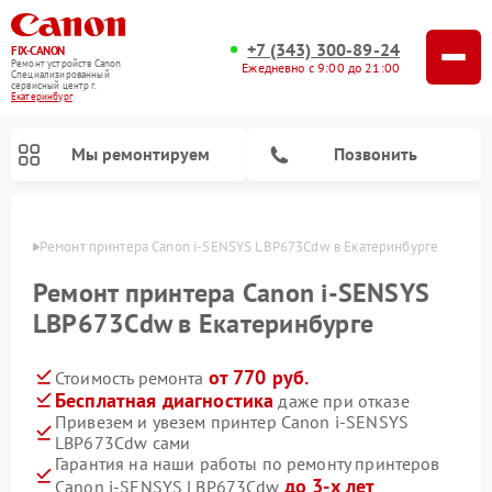
+7 (343) 300-89-24
FIX-CANON
Ремонт устройств Canon
Ежедневно с 9:00 до 21:00
Специализированный
cервисный центр г.
Екатеринбург
Мы ремонтируем
Позвонить
бурге
Ремонт принтера Canon i-SENSYS LBP673Cdw в Екатеринбурге
Ремонт принтера Canon i-SENSYS
LBP673Cdw в Екатеринбурге
от 770 руб.
Стоимость ремонта
Бесплатная диагностика
даже при отказе
Привезем и увезем принтер Canon i-SENSYS
LBP673Cdw сами
Ремонт цифровых биноклей Canon
Гарантия на наши работы по ремонту принтеров
до 3-х лет
Canon i-SENSYS LBP673Cdw