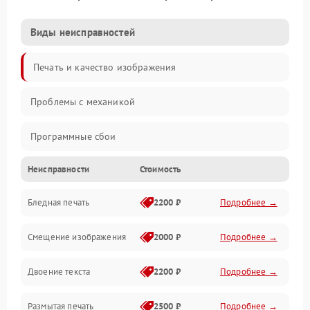
Виды неисправностей
Печать и качество изображения
Проблемы с механикой
Программные сбои
Неисправности
Стоимость
Программные ошибки
Бледная печать
2200 ₽
Подробнее →
Картриджи и расходники
Смещение изображения
2000 ₽
Подробнее →
Механика и узлы
Двоение текста
2200 ₽
Подробнее →
Подключение и интерфейсы
Размытая печать
2500 ₽
Подробнее →
Панель управления и индикация