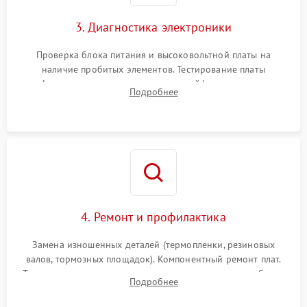
3. Диагностика электроники
Проверка блока питания и высоковольтной платы на
наличие пробитых элементов. Тестирование платы
форматирования, целостности шлейфов, контактов
Подробнее
картриджа и оптопар (датчиков прохождения и наличия
бумаги).
4. Ремонт и профилактика
Замена изношенных деталей (термопленки, резиновых
валов, тормозных площадок). Компонентный ремонт плат.
Тщательная очистка тракта печати, контактов и линз блока
Подробнее
лазера (LSU) от просыпанного тонера и пыли.