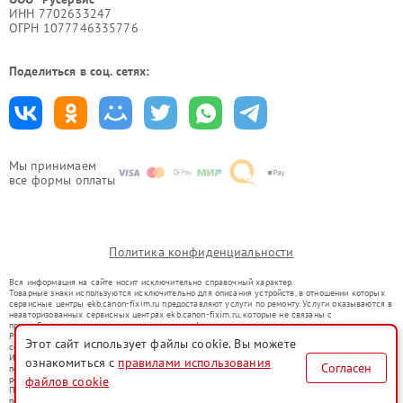
ИНН 7702633247
ОГРН 1077746335776
Поделиться в соц. сетях:
Мы принимаем
все формы оплаты
Политика конфиденциальности
Вся информация на сайте носит исключительно справочный характер.
Товарные знаки используются исключительно для описания устройств, в отношении которых
сервисные центры ekb.canon-fixim.ru предоставляют услуги по ремонту. Услуги оказываются в
неавторизованных сервисных центрах ekb.canon-fixim.ru, которые не связаны с
правообладателями товарных знаков или их официальными представителями.
Ремонт осуществляется для устройств, уже введенных в гражданский оборот в соответствии
Этот сайт использует файлы cookie. Вы можете
со статьей 1487 ГК РФ.
Использование товарных знаков не преследует цели индивидуализации услуг или введения
ознакомиться с
правилами использования
Согласен
потребителей в заблуждение, а служит для информирования о предоставляемых услугах по
ремонту техники указанных брендов.
файлов cookie
Представленная на сайте информация не является публичной офертой, определяемой
положениями Статьи 437(2) Гражданского кодекса РФ