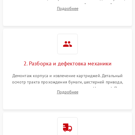
выявление посторонних шумов, замятий и первичный анализ
Подробнее
дефектов печати (полосы, фон, пробелы).
2. Разборка и дефектовка механики
Демонтаж корпуса и извлечение картриджей. Детальный
осмотр тракта прохождения бумаги, шестерней привода,
роликов захвата и узла термозакрепления (фьюзера). Поиск
Подробнее
физического износа и повреждений деталей.