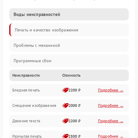
Виды неисправностей
Печать и качество изображения
Проблемы с механикой
Программные сбои
Неисправности
Стоимость
Программные ошибки
Бледная печать
2200 ₽
Подробнее →
Картриджи и расходники
Смещение изображения
2000 ₽
Подробнее →
Механика и узлы
Двоение текста
2200 ₽
Подробнее →
Подключение и интерфейсы
Размытая печать
2500 ₽
Подробнее →
Панель управления и индикация