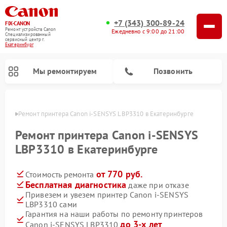
+7 (343) 300-89-24
FIX-CANON
Ремонт устройств Canon
Ежедневно с 9:00 до 21:00
Специализированный
cервисный центр г.
Екатеринбург
Мы ремонтируем
Позвонить
бурге
Ремонт принтера Canon i-SENSYS LBP3310 в Екатеринбурге
Ремонт принтера Canon i-SENSYS
LBP3310 в Екатеринбурге
от 770 руб.
Стоимость ремонта
Бесплатная диагностика
даже при отказе
Привезем и увезем принтер Canon i-SENSYS
LBP3310 сами
Ремонт цифровых биноклей Canon
Гарантия на наши работы по ремонту принтеров
до 3-х лет
Canon i-SENSYS LBP3310