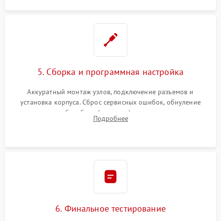
5. Сборка и программная настройка
Аккуратный монтаж узлов, подключение разъемов и
установка корпуса. Сброс сервисных ошибок, обнуление
счетчиков абсорбера (памперса) или узла переноса,
Подробнее
обновление прошивки и программная калибровка аппарата.
6. Финальное тестирование