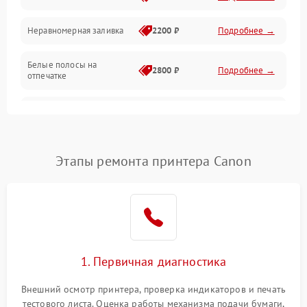
Неравномерная заливка
2200 ₽
Подробнее →
Режим работы
Белые полосы на
Питание и запуск
2800 ₽
Подробнее →
отпечатке
Изображение
Чёрный фон на листе
3000 ₽
Подробнее →
Перекос изображения
2000 ₽
Подробнее →
Этапы ремонта принтера Canon
1. Первичная диагностика
Внешний осмотр принтера, проверка индикаторов и печать
тестового листа. Оценка работы механизма подачи бумаги,