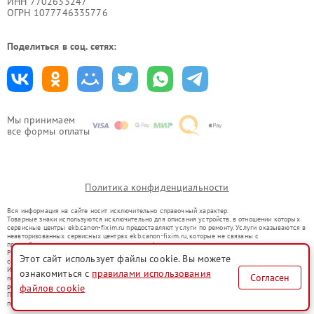
ИНН 7702633247
ОГРН 1077746335776
Поделиться в соц. сетях:
Мы принимаем
все формы оплаты
Политика конфиденциальности
Вся информация на сайте носит исключительно справочный характер.
Товарные знаки используются исключительно для описания устройств, в отношении которых
сервисные центры ekb.canon-fixim.ru предоставляют услуги по ремонту. Услуги оказываются в
неавторизованных сервисных центрах ekb.canon-fixim.ru, которые не связаны с
правообладателями товарных знаков или их официальными представителями.
Ремонт осуществляется для устройств, уже введенных в гражданский оборот в соответствии
Этот сайт использует файлы cookie. Вы можете
со статьей 1487 ГК РФ.
Использование товарных знаков не преследует цели индивидуализации услуг или введения
ознакомиться с
правилами использования
Согласен
потребителей в заблуждение, а служит для информирования о предоставляемых услугах по
ремонту техники указанных брендов.
файлов cookie
Представленная на сайте информация не является публичной офертой, определяемой
положениями Статьи 437(2) Гражданского кодекса РФ