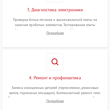
3. Диагностика электроники
Проверка блока питания и высоковольтной платы на
наличие пробитых элементов. Тестирование платы
форматирования, целостности шлейфов, контактов
Подробнее
картриджа и оптопар (датчиков прохождения и наличия
бумаги).
4. Ремонт и профилактика
Замена изношенных деталей (термопленки, резиновых
валов, тормозных площадок). Компонентный ремонт плат.
Тщательная очистка тракта печати, контактов и линз блока
Подробнее
лазера (LSU) от просыпанного тонера и пыли.