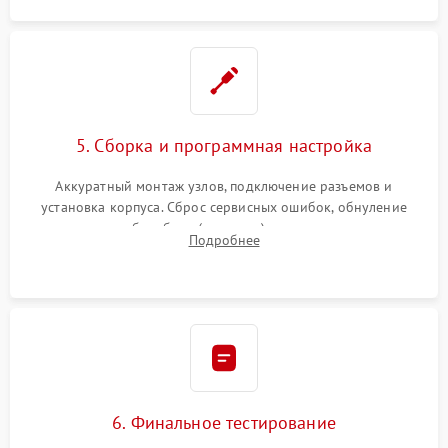
5. Сборка и программная настройка
Аккуратный монтаж узлов, подключение разъемов и
установка корпуса. Сброс сервисных ошибок, обнуление
счетчиков абсорбера (памперса) или узла переноса,
Подробнее
обновление прошивки и программная калибровка аппарата.
6. Финальное тестирование