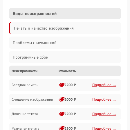
Виды неисправностей
Печать и качество изображения
Проблемы с механикой
Программные сбои
Неисправности
Стоимость
Программные ошибки
Бледная печать
2200 ₽
Подробнее →
Картриджи и расходники
Смещение изображения
2000 ₽
Подробнее →
Механика и узлы
Двоение текста
2200 ₽
Подробнее →
Подключение и интерфейсы
Размытая печать
2500 ₽
Подробнее →
Панель управления и индикация