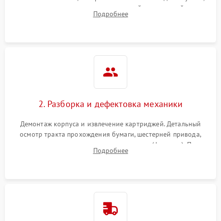
выявление посторонних шумов, замятий и первичный анализ
Подробнее
дефектов печати (полосы, фон, пробелы).
2. Разборка и дефектовка механики
Демонтаж корпуса и извлечение картриджей. Детальный
осмотр тракта прохождения бумаги, шестерней привода,
роликов захвата и узла термозакрепления (фьюзера). Поиск
Подробнее
физического износа и повреждений деталей.