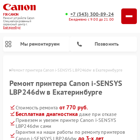
+7 (343) 300-89-24
FIX-CANON
Ремонт устройств Canon
Ежедневно с 9:00 до 21:00
Специализированный
cервисный центр г.
Екатеринбург
Мы ремонтируем
Позвонить
бурге
Ремонт принтера Canon i-SENSYS LBP246dw в Екатеринбурге
Ремонт принтера Canon i-SENSYS
LBP246dw в Екатеринбурге
от 770 руб.
Стоимость ремонта
Бесплатная диагностика
даже при отказе
Привезем и увезем принтер Canon i-SENSYS
LBP246dw сами
Ремонт цифровых биноклей Canon
Гарантия на наши работы по ремонту принтеров
до 3-х лет
Canon i-SENSYS LBP246dw