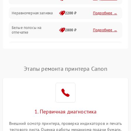
Неравномерная заливка
2200 ₽
Подробнее →
Режим работы
Белые полосы на
Питание и запуск
2800 ₽
Подробнее →
отпечатке
Изображение
Чёрный фон на листе
3000 ₽
Подробнее →
Перекос изображения
2000 ₽
Подробнее →
Этапы ремонта принтера Canon
1. Первичная диагностика
Внешний осмотр принтера, проверка индикаторов и печать
тестового листа. Оценка работы механизма подачи бумаги,