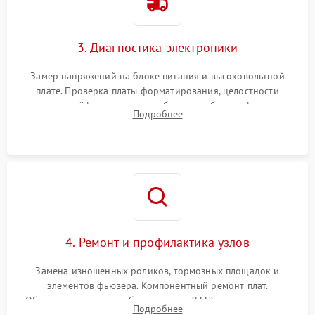
3. Диагностика электроники
Замер напряжений на блоке питания и высоковольтной
плате. Проверка платы форматирования, целостности
плоских шлейфов сканера и работоспособности флажков и
Подробнее
оптопар (датчиков прохождения бумаги).
4. Ремонт и профилактика узлов
Замена изношенных роликов, тормозных площадок и
элементов фьюзера. Компонентный ремонт плат.
Обязательная очистка блока лазера (LSU), зеркал и тракта
Подробнее
печати от просыпанного тонера и бумажной пыли.