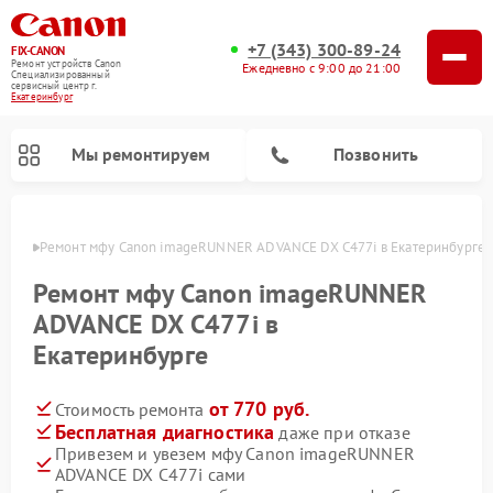
+7 (343) 300-89-24
FIX-CANON
Ремонт устройств Canon
Ежедневно с 9:00 до 21:00
Специализированный
cервисный центр г.
Екатеринбург
Мы ремонтируем
Позвонить
бурге
Ремонт мфу Canon imageRUNNER ADVANCE DX C477i в Екатеринбурге
Ремонт мфу Canon imageRUNNER
ADVANCE DX C477i в
Екатеринбурге
от 770 руб.
Стоимость ремонта
Бесплатная диагностика
даже при отказе
Привезем и увезем мфу Canon imageRUNNER
Ремонт цифровых биноклей Canon
ADVANCE DX C477i сами