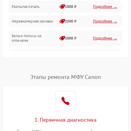
Размытая печать
2800 ₽
Подробнее →
Подключение и интерфейсы
Неравномерная заливка
2500 ₽
Подробнее →
Дисплей и органы управления
Белые полосы на
Изображение
3000 ₽
Подробнее →
отпечатке
Проблемы с механикой
Чёрный фон на листе
3500 ₽
Подробнее →
Питание и запуск
Этапы ремонта МФУ Canon
1. Первичная диагностика