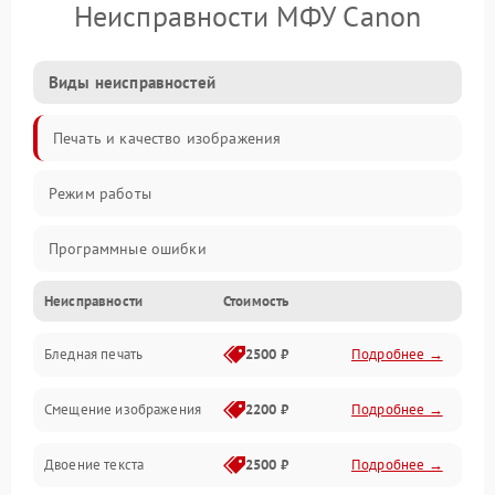
Неисправности МФУ Canon
Виды неисправностей
Печать и качество изображения
Режим работы
Программные ошибки
Неисправности
Стоимость
Картриджи и расходники
Бледная печать
2500 ₽
Подробнее →
Сканер и копирование
Смещение изображения
2200 ₽
Подробнее →
Механика и узлы
Двоение текста
2500 ₽
Подробнее →
Программные сбои